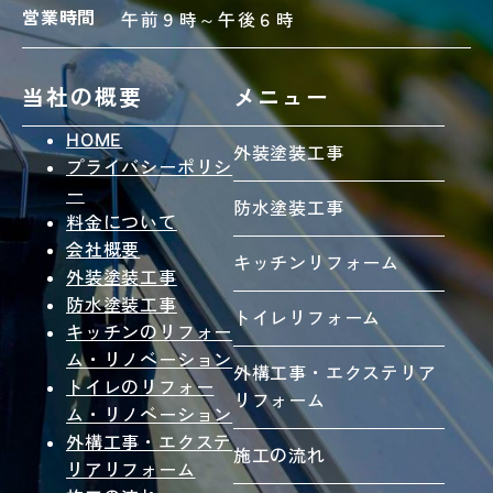
営業時間
午前９時～午後６時
当社の概要
メニュー
HOME
外装塗装工事
プライバシーポリシ
ー
防水塗装工事
料金について
会社概要
キッチンリフォーム
外装塗装工事
防水塗装工事
トイレリフォーム
キッチンのリフォー
ム・リノベーション
外構工事・エクステリア
トイレのリフォー
リフォーム
ム・リノベーション
外構工事・エクステ
施工の流れ
リアリフォーム